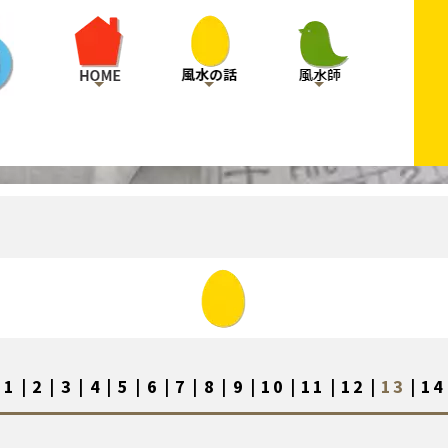
1
|
2
|
3
|
4
|
5
|
6
|
7
|
8
|
9
|
10
|
11
|
12
|
13
|
14