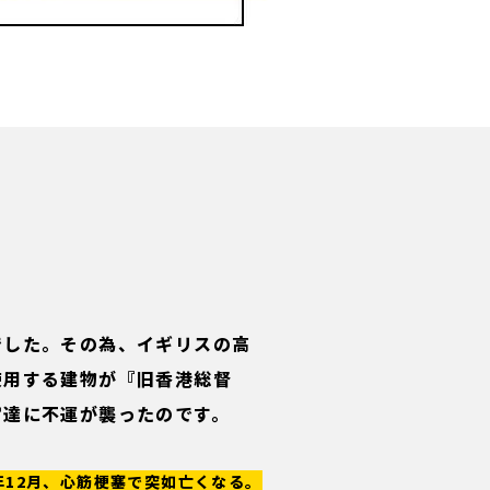
でした。その為、イギリスの高
使用する建物が『旧香港総督
官達に不運が襲ったのです。
6年12月、心筋梗塞で突如亡くなる。