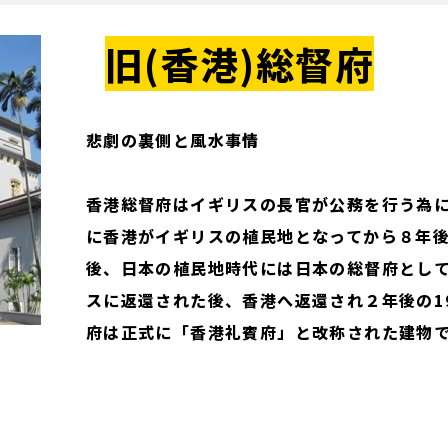
旧(香港)総督府
悲劇の裏側と風水事情
香港総督府はイギリスの長官が公務を行う為
に香港がイギリスの植民地となってから８年
後、日本の植民地時代には日本の総督府とし
スに返還された後、香港へ返還され２年後の19
府は正式に「香港礼賓府」と改称された建物