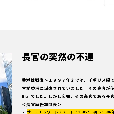
長官の突然の不運
香港は戦後～１９９７年までは、イギリス領
官が香港に派遣されていました。その高官が
府』でした。しかし突如、その高官である長
＜長官歴任期間表＞
サー・エドワード・ユード：1982年5月～198