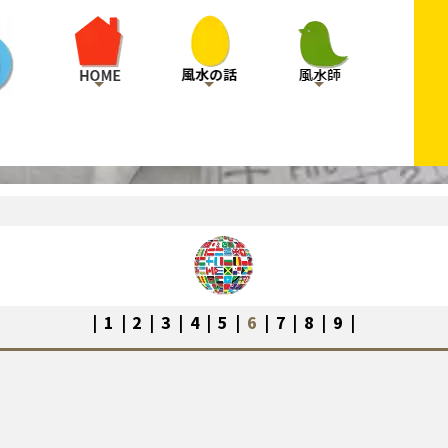
|
1
|
2
|
3
|
4
|
5
|
6
|
7
|
8
|
9
|