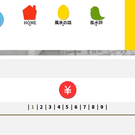
|
1
|
2
|
3
|
4
|
5
|
6
|
7
|
8
|
9
|