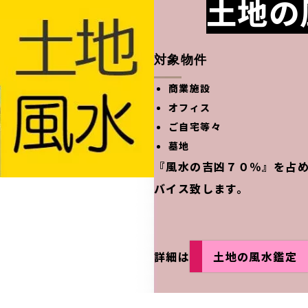
土地の
対象物件
商業施設
オフィス
ご自宅等々
墓地
『風水の吉凶７０％』を占
バイス致します。
詳細は
土地の風水鑑定