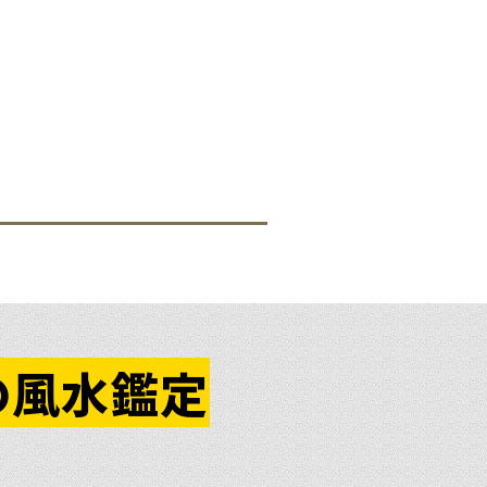
の
風水鑑定