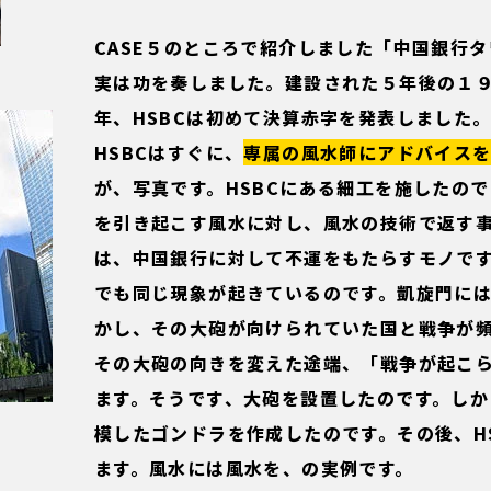
CASE５のところで紹介しました「中国銀行
実は功を奏しました。建設された５年後の１
年、HSBCは初めて決算赤字を発表しました
HSBCはすぐに、
専属の風水師にアドバイス
が、写真です。HSBCにある細工を施したの
を引き起こす風水に対し、風水の技術で返す
は、中国銀行に対して不運をもたらすモノで
でも同じ現象が起きているのです。凱旋門に
かし、その大砲が向けられていた国と戦争が
その大砲の向きを変えた途端、「戦争が起こ
ます。そうです、大砲を設置したのです。し
模したゴンドラを作成したのです。その後、H
ます。風水には風水を、の実例です。