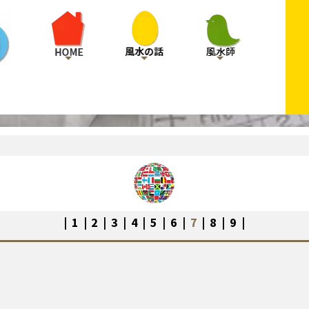
|
1
|
2
|
3
|
4
|
5
|
6
|
7
|
8
|
9
|